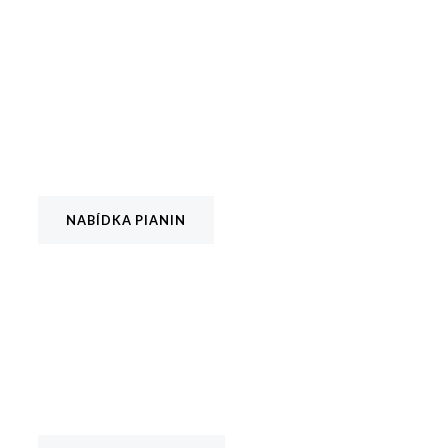
Pianina
Vyberte si z naší široké nabídky pianino, které Vám bude
sedět.
NABÍDKA PIANIN
Klavíry
Nahlédněte do světa kvalitních klavírů světových značek.