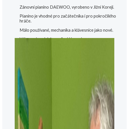
Zánovní pianino DAEWOO, vyrobeno v Jižní Koreji.
Pianino je vhodné pro začátečníka i pro pokročilého
hráče.
Málo používané, mechanika a klávesnice jako nové.
Výbrorný zvuk i dynamika klávesnice.
Polyester vysoký lesk, výška 112 cm.
Odborný dovoz zajistím.