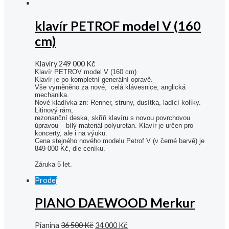
klavír PETROF model V (160
cm)
Klavíry
249 000
Kč
Klavír PETROV model V (160 cm
)
Klavír je po kompletní generální opravě.
Vše vyměněno za nové, celá klávesnice, anglická
mechanika.
Nové kladívka zn: Renner, struny, dusítka, ladící kolíky.
Litinový rám,
rezonanční deska, skříň klavíru s novou povrchovou
úpravou – bílý materiál polyuretan. Klavír je určen pro
koncerty, ale i na výuku.
Cena stejného nového modelu Petrof V (
v černé barvě) je
849 000 Kč, dle ceníku.
Záruka 5 let.
Prodej
PIANO DAEWOOD Merkur
Pianina
36 500
Kč
34 000
Kč