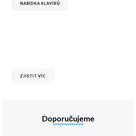
NABÍDKA KLAVÍRŮ
Služby
Ladění, opravy, výkup, nebo poradentství...
ZJISTIT VÍC
Doporučujeme