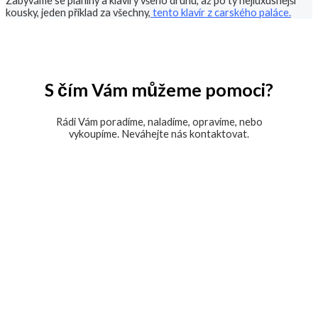
Zabýváme se pianiny a klavíry všeho druhu, až po ty nejluxusnější
kousky, jeden příklad za všechny,
tento klavír z carského paláce.
S čím Vám můžeme pomoci?
Rádi Vám poradíme, naladíme, opravíme, nebo
vykoupíme. Neváhejte nás kontaktovat.