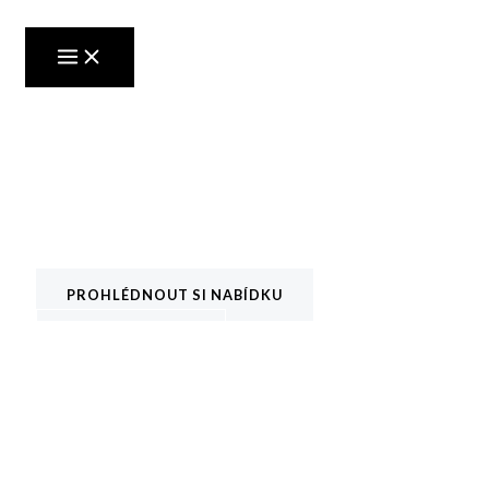
Přeskočit
na
MAIN
obsah
MENU
Vítejte na webu!
...plném kvalitních pianin a klavírů.
PROHLÉDNOUT SI NABÍDKU
DOZVĚDĚT SE VÍC