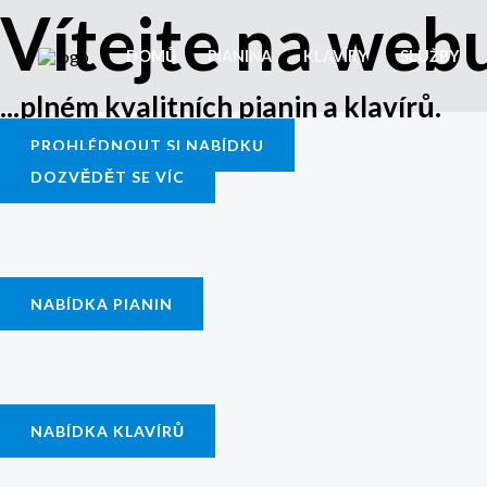
Vítejte na web
Přeskočit
na
DOMŮ
PIANINA
KLAVÍRY
SLUŽBY
obsah
...plném kvalitních pianin a klavírů.
PROHLÉDNOUT SI NABÍDKU
DOZVĚDĚT SE VÍC
NABÍDKA PIANIN
NABÍDKA KLAVÍRŮ