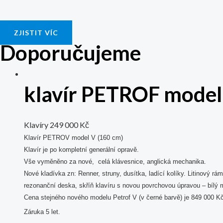
ZJISTIT VÍC
Doporučujeme
klavír PETROF model
Klavíry
249 000
Kč
Klavír PETROV model V (160 cm
)
Klavír je po kompletní generální opravě.
Vše vyměněno za nové, celá klávesnice, anglická mechanika.
Nové kladívka zn: Renner, struny, dusítka, ladící kolíky. Litinový rám
rezonanční deska, skříň klavíru s novou povrchovou úpravou – bílý ma
Cena stejného nového modelu Petrof V (
v černé barvě) je 849 000 Kč
Záruka 5 let.